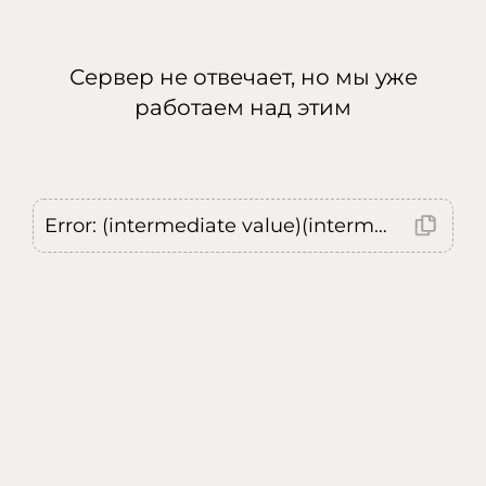
Сервер не отвечает, но мы уже
работаем над этим
Error: (intermediate value)(intermediate value)(intermediate value).replaceAll is not a function