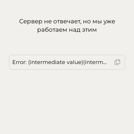
Сервер не отвечает, но мы уже
работаем над этим
Error: (intermediate value)(intermediate value)(intermediate value).replaceAll is not a function