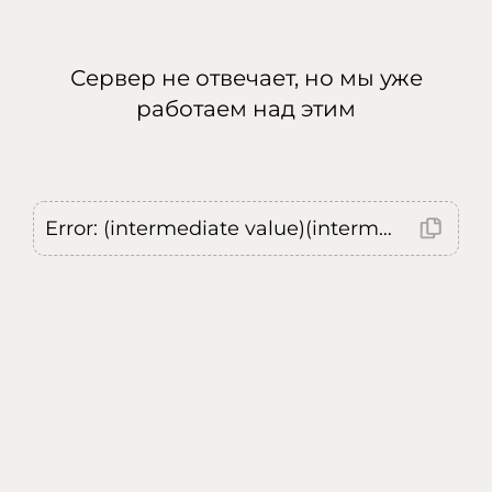
Сервер не отвечает, но мы уже
работаем над этим
Error: (intermediate value)(intermediate value)(intermediate value).replaceAll is not a function