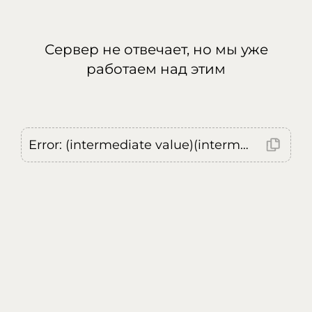
Сервер не отвечает, но мы уже
работаем над этим
Error: (intermediate value)(intermediate value)(intermediate value).replaceAll is not a function