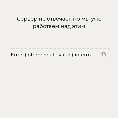
Сервер не отвечает, но мы уже
работаем над этим
Error: (intermediate value)(intermediate value)(intermediate value).replaceAll is not a function