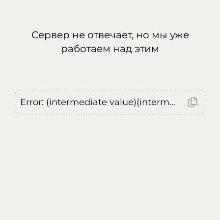
Сервер не отвечает, но мы уже
работаем над этим
Error: (intermediate value)(intermediate value)(intermediate value).replaceAll is not a function