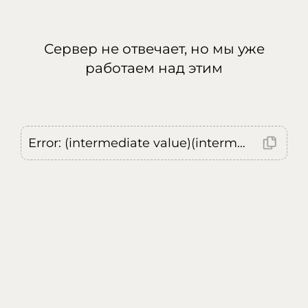
Сервер не отвечает, но мы уже
работаем над этим
Error: (intermediate value)(intermediate value)(intermediate value).replaceAll is not a function